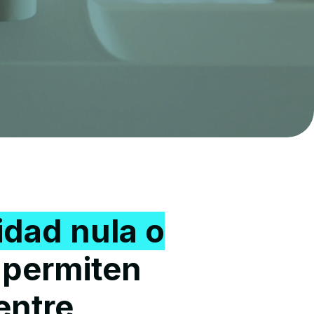
idad nula o
o permiten
entre