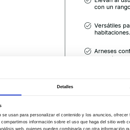
Elevan al usu
con un rango
Versátiles pa
habitaciones
Arneses conf
peso de man
Robustas y e
calidad y eq
Detalles
Garantizan s
s
b se usan para personalizar el contenido y los anuncios, ofrecer
Peso máximo 
s, compartimos información sobre el uso que haga del sitio web 
 análisis web, quienes pueden combinarla con otra información q