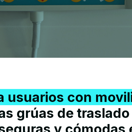
a usuarios con movil
 las grúas de traslad
 seguras y cómodas 