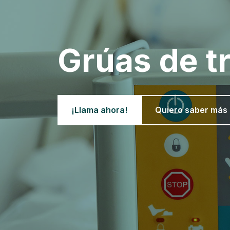
Grúas de t
¡Llama ahora!
Quiero saber más