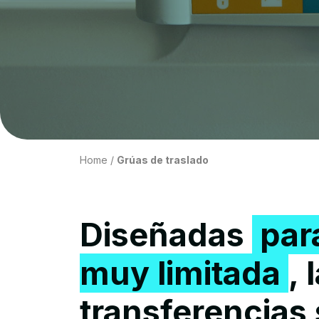
Home
/
Grúas de traslado
Diseñadas
par
muy limitada
,
transferencias