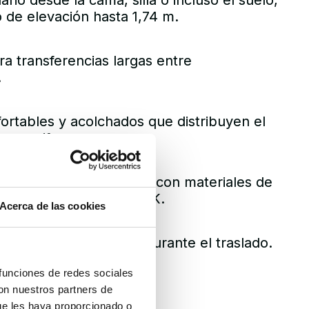
ario desde la cama, silla o incluso el suelo,
 de elevación hasta 1,74 m.
ra transferencias largas entre
.
ortables y acolchados que distribuyen el
era uniforme.
rgonómicas: fabricadas con materiales de
uipadas con motor LINAK.
Acerca de las cookies
eguridad y comodidad durante el traslado.
 funciones de redes sociales
de elevación: 130 kg.
con nuestros partners de
ue les haya proporcionado o