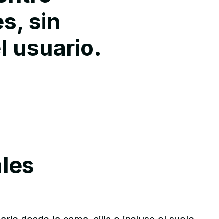
s, sin
l usuario.
ales