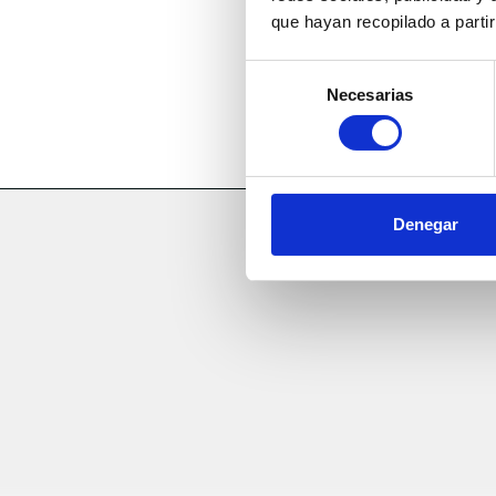
que hayan recopilado a parti
Selección
Necesarias
de
consentimiento
Denegar