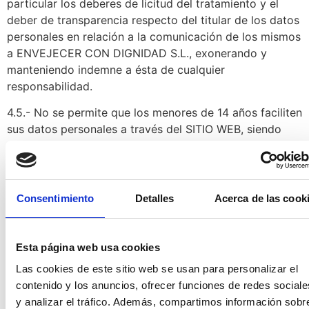
particular los deberes de licitud del tratamiento y el
deber de transparencia respecto del titular de los datos
personales en relación a la comunicación de los mismos
a ENVEJECER CON DIGNIDAD S.L., exonerando y
manteniendo indemne a ésta de cualquier
responsabilidad.
4.5.- No se permite que los menores de 14 años faciliten
sus datos personales a través del SITIO WEB, siendo
necesaria la previa autorización expresa de sus padres
o tutores. En todo caso, este SITIO WEB no se dirige a
menores de edad.
Consentimiento
Detalles
Acerca de las cook
5. Propiedad intelectual e
industrial
Esta página web usa cookies
5.1.- ENVEJECER CON DIGNIDAD S.L., por sí o como
Las cookies de este sitio web se usan para personalizar el
cesionaria, es titular de todos los derechos de
contenido y los anuncios, ofrecer funciones de redes sociale
propiedad intelectual e industrial de este SITIO WEB, así
y analizar el tráfico. Además, compartimos información sobr