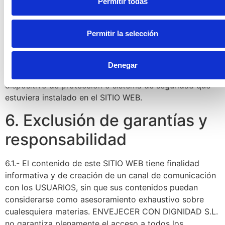
titularidad de ENVEJECER CON DIGNIDAD S.L. Podrá
Permitir todas
visualizar los elementos del SITIO WEB e incluso
imprimirlos, copiarlos y almacenarlos en el disco duro
Permitir la selección
de su ordenador o en cualquier otro soporte físico
siempre y cuando sea, única y exclusivamente, para su
uso personal y privado. El USUARIO deberá abstenerse
Denegar
de suprimir, alterar, eludir o manipular cualquier
dispositivo de protección o sistema de seguridad que
estuviera instalado en el SITIO WEB.
6. Exclusión de garantías y
responsabilidad
6.1.- El contenido de este SITIO WEB tiene finalidad
informativa y de creación de un canal de comunicación
con los USUARIOS, sin que sus contenidos puedan
considerarse como asesoramiento exhaustivo sobre
cualesquiera materias. ENVEJECER CON DIGNIDAD S.L.
no garantiza plenamente el acceso a todos los